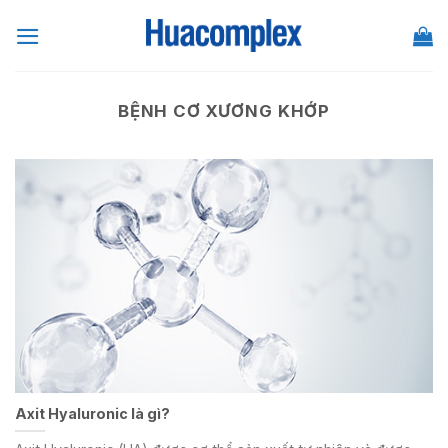
Skip
to
content
BỆNH CƠ XƯƠNG KHỚP
Axit Hyaluronic là gì?