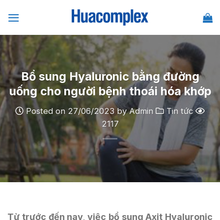
Skip
to
content
Bổ sung Hyaluronic bằng đường
uống cho người bệnh thoái hóa khớp
Posted on
27/06/2023
by
Admin
Tin tức
2117
Từ trước đến nay, việc bổ sung Axit Hyaluronic