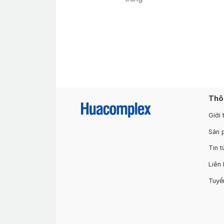
Thô
Giới 
Sản 
Tin t
Liên 
Tuyể