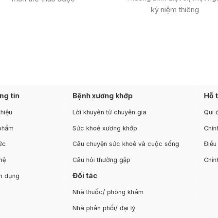
kỷ niệm thiêng
ng tin
Bệnh xương khớp
Hỗ 
thiệu
Lời khuyên từ chuyên gia
Qui 
phẩm
Sức khoẻ xương khớp
Chín
ức
Câu chuyện sức khoẻ và cuộc sống
Điều
hệ
Câu hỏi thường gặp
Chín
Đối tác
n dụng
Nhà thuốc/ phòng khám
Nhà phân phối/ đại lý