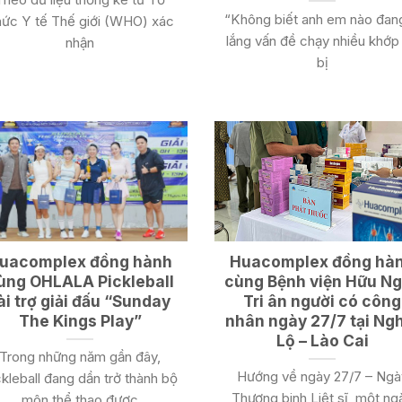
“Không biết anh em nào đang
ức Y tế Thế giới (WHO) xác
lắng vấn đề chạy nhiều khớp
nhận
bị
uacomplex đồng hành
Huacomplex đồng hà
ùng OHLALA Pickleball
cùng Bệnh viện Hữu Ng
ài trợ giải đấu “Sunday
Tri ân người có công
The Kings Play”
nhân ngày 27/7 tại Ng
Lộ – Lào Cai
Trong những năm gần đây,
Hướng về ngày 27/7 – Ngà
ckleball đang dần trở thành bộ
Thương binh Liệt sĩ, một ng
môn thể thao được