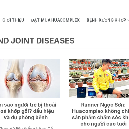
GIỚI THIỆU
ĐẶT MUA HUACOMPLEX
BỆNH XƯƠNG KHỚP
D JOINT DISEASES
i sao người trẻ bị thoái
Runner Ngọc Sơn:
oá khớp gối? dấu hiệu
Huacomplex không chỉ
và dự phòng bệnh
sản phẩm chăm sóc k
cho người cao tuổi
Theo dữ liệu thống kê từ Tổ